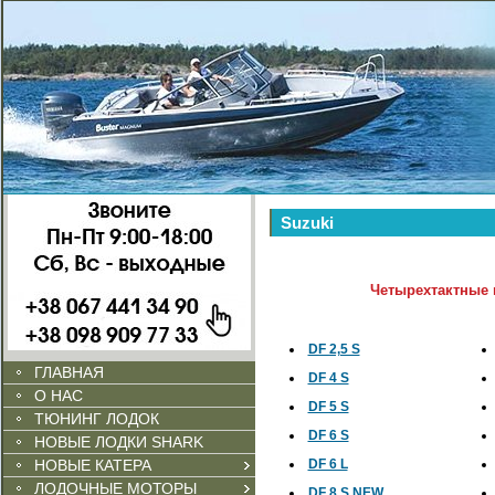
Suzuki
Четырехтактные
DF 2,5 S
ГЛАВНАЯ
DF 4 S
О НАС
DF 5 S
ТЮНИНГ ЛОДОК
DF 6 S
НОВЫЕ ЛОДКИ SHARK
НОВЫЕ КАТЕРА
DF 6 L
ЛОДОЧНЫЕ МОТОРЫ
DF 8 S NEW