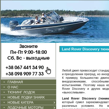
Land Rover Discovery тюн
Любой джип превосходит станда
и преодолении преград, но иногд
К примеру, большинство джип
внедорожниками, способны
ГЛАВНАЯ
испытаниями. Поэтому наша ко
О НАС
Rover Discovery и других мод
ТЮНИНГ ЛОДОК
«выносливыми».
НОВЫЕ ЛОДКИ SHARK
Land Rover Discovery (тюнин
НОВЫЕ КАТЕРА
который сумел зарекомендоват
различных условиях. Но во
ЛОДОЧНЫЕ МОТОРЫ