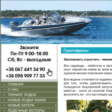
Грунтофрезы
Фрезеровать и рыхлить - никаки
Все садоводы - любители и пр
опыт обработки земли во всем м
оценили многие поколения покуп
Все модели отличаются надежнос
для того, чтобы удовлетворит
ГЛАВНАЯ
пользуются безупречной репута
О НАС
работах - сезон за сезоном. Ко
ТЮНИНГ ЛОДОК
выполнять ее - это настоящее уд
НОВЫЕ ЛОДКИ SHARK
НОВЫЕ КАТЕРА
ЛОДОЧНЫЕ МОТОРЫ