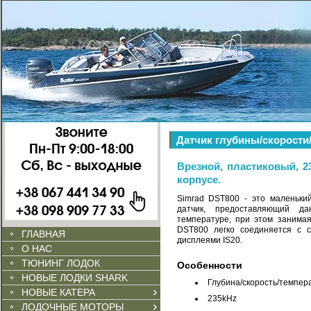
Датчик глубины/скорости
Врезной, пластиковый, 2
корпусе.
Simrad DST800 - это маленький
датчик, предоставляющий д
температуре, при этом занимая
DST800 легко соединяется с
ГЛАВНАЯ
дисплеями IS20.
О НАС
ТЮНИНГ ЛОДОК
Особенности
НОВЫЕ ЛОДКИ SHARK
Глубина/скорость/темпер
НОВЫЕ КАТЕРА
235kHz
ЛОДОЧНЫЕ МОТОРЫ