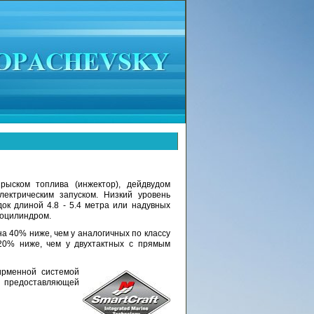
ыском топлива (инжектор), дейдвудом
ектрическим запуском. Низкий уровень
к длиной 4.8 - 5.4 метра или надувных
моцилиндром.
а 40% ниже, чем у аналогичных по классу
20% ниже, чем у двухтактных с прямым
ирменной системой
 предоставляющей