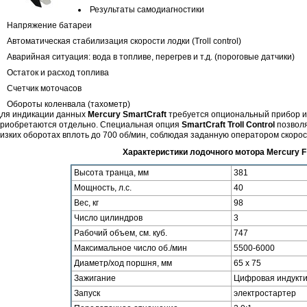
Результаты самодиагностики
Напряжение батареи
Автоматическая стабилизация скорости лодки (Troll control)
Аварийная ситуация: вода в топливе, перегрев и т.д. (пороговые датчики)
Остаток и расход топлива
Счетчик моточасов
Обороты коленвала (тахометр)
ля индикации данных
Mercury SmartCraft
требуется опциональный прибор и 
риобретаются отдельно. Специальная опция
SmartCraft Troll Control
позволя
изких оборотах вплоть до 700 об/мин, соблюдая заданную оператором скорос
Характеристики лодочного мотора Mercury F 
Высота транца, мм
381
Мощность, л.с.
40
Вес, кг
98
Число цилиндров
3
Рабочий объем, см. куб.
747
Максимальное число об./мин
5500-6000
Диаметр/ход поршня, мм
65 x 75
Зажигание
Цифровая индукт
Запуск
электростартер