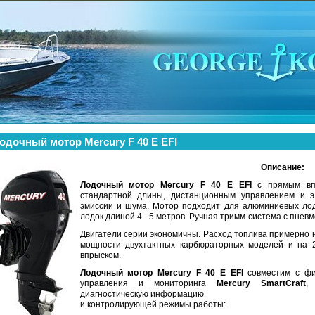
одочный мотор Mercury F 40 E EFI
Описание:
Лодочный мотор
Mercury F 40 E EFI
с прямым впр
стандартной длины, дистанционным управлением и эл
эмиссии и шума. Мотор подходит для алюминиевых лодо
лодок длиной 4 - 5 метров. Ручная тримм-система с пнев
Двигатели серии экономичны. Расход топлива примерно н
мощности двухтактных карбюраторных моделей и на 
впрыском.
Лодочный мотор Mercury F 40 E EFI
совместим с ф
управления и мониторинга
Mercury SmartCraft
,
диагностическую информацию
и контролирующей режимы работы: